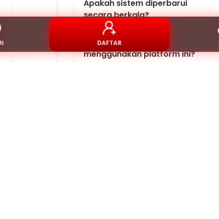
Apakah sistem diperbarui
secara berkala?
Siapa yang cocok
N
DAFTAR
menggunakan platform ini?
Apa keunggulan utama platform
ini?
Review Member
SEMUTWIN
⭐⭐⭐⭐⭐ Rama Pratama