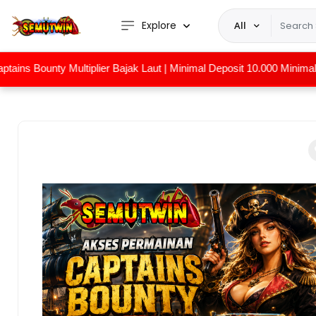
Explore
All
ty Multiplier Bajak Laut | Minimal Deposit 10.000 Minimal Withd