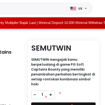
US
 Bajak Laut | Minimal Deposit 10.000 Minimal Withdraw 50.000
SEMUTWIN
tains
SEMUTWIN mengajak kamu
berpetualang di game PG Soft
Captains Bounty yang memiliki
penambahan perkalian bertingkat di
setiap rontokan kombinasi simbol
hoki
-
+