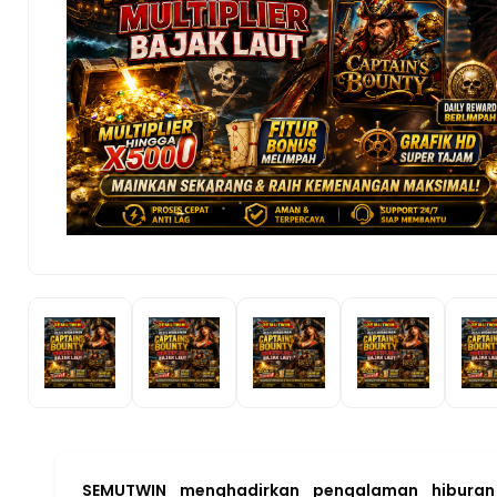
SEMUTWIN menghadirkan pengalaman hiburan